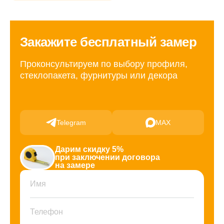
Закажите бесплатный замер
Проконсультируем по выбору профиля,
стеклопакета, фурнитуры или декора
Telegram
MAX
Дарим скидку 5%
при заключении договора
на замере