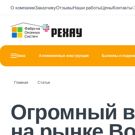
О компании
Заказчику
Отзывы
Наши работы
Цены
Контакты
С
Окна
Алюминиевые конструкции
Балконы и лоджи
Главная
Статьи
Огромный выбор пластиковых окон на рын
Огромный в
на рынке В