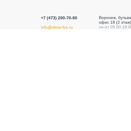
Воронеж, бульва
+7 (473) 200-70-80
офис 18 (2 этаж)
пн-пт 09:00-18:0
info@okna-fos.ru
Фабрика Оконных Систем
Окна в Воронеже
Зимние сады, веранды, террасы в Воронеже
Политика конфиденциальности
Пользовательское соглашение