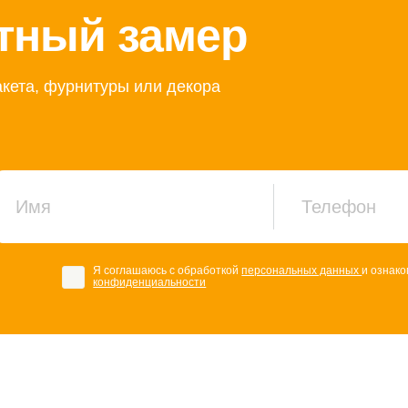
тный замер
кета, фурнитуры или декора
Я соглашаюсь с обработкой
персональных данных
и ознак
конфиденциальности