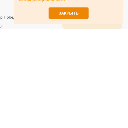
ЗАКРЫТЬ
р Победы, д. 44,
Вызвать замерщика
.
0