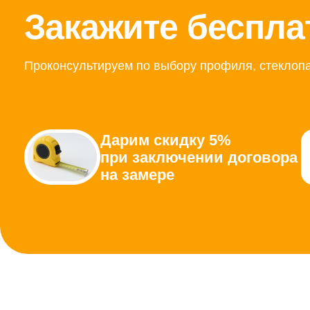
Закажите беспла
Проконсультируем по выбору профиля, стеклопа
Дарим скидку 5%
при заключении договора
на замере