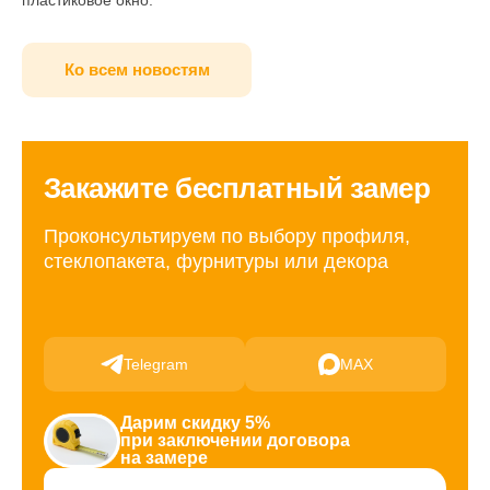
пластиковое окно.
Ко всем новостям
Закажите бесплатный замер
Проконсультируем по выбору профиля,
стеклопакета, фурнитуры или декора
Telegram
MAX
Дарим скидку 5%
при заключении договора
на замере